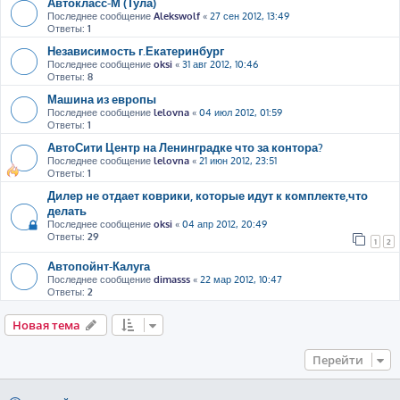
Автокласс-М (Тула)
Последнее сообщение
Alekswolf
«
27 сен 2012, 13:49
Ответы:
1
Независимость г.Екатеринбург
Последнее сообщение
oksi
«
31 авг 2012, 10:46
Ответы:
8
Машина из европы
Последнее сообщение
lelovna
«
04 июл 2012, 01:59
Ответы:
1
АвтоСити Центр на Ленинградке что за контора?
Последнее сообщение
lelovna
«
21 июн 2012, 23:51
Ответы:
1
Дилер не отдает коврики, которые идут к комплекте,что
делать
Последнее сообщение
oksi
«
04 апр 2012, 20:49
Ответы:
29
1
2
Автопойнт-Калуга
Последнее сообщение
dimasss
«
22 мар 2012, 10:47
Ответы:
2
Новая тема
Перейти