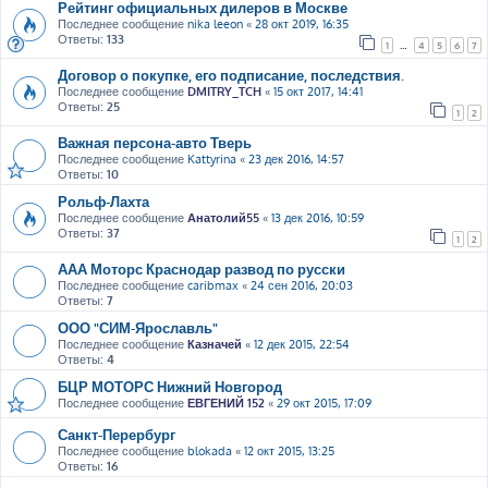
Рейтинг официальных дилеров в Москве
Последнее сообщение
nika leeon
«
28 окт 2019, 16:35
Ответы:
133
1
…
4
5
6
7
Договор о покупке, его подписание, последствия.
Последнее сообщение
DMITRY_TCH
«
15 окт 2017, 14:41
Ответы:
25
1
2
Важная персона-авто Тверь
Последнее сообщение
Kattyrina
«
23 дек 2016, 14:57
Ответы:
10
Рольф-Лахта
Последнее сообщение
Анатолий55
«
13 дек 2016, 10:59
Ответы:
37
1
2
ААА Моторс Краснодар развод по русски
Последнее сообщение
caribmax
«
24 сен 2016, 20:03
Ответы:
7
ООО "СИМ-Ярославль"
Последнее сообщение
Казначей
«
12 дек 2015, 22:54
Ответы:
4
БЦР МОТОРС Нижний Новгород
Последнее сообщение
ЕВГЕНИЙ 152
«
29 окт 2015, 17:09
Санкт-Перербург
Последнее сообщение
blokada
«
12 окт 2015, 13:25
Ответы:
16