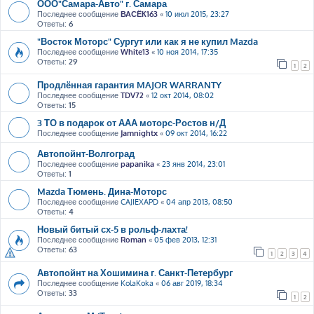
ООО"Самара-Авто" г. Самара
Последнее сообщение
ВАСЁК163
«
10 июл 2015, 23:27
Ответы:
6
"Восток Моторс" Сургут или как я не купил Mazda
Последнее сообщение
White13
«
10 ноя 2014, 17:35
Ответы:
29
1
2
Продлённая гарантия MAJOR WARRANTY
Последнее сообщение
TDV72
«
12 окт 2014, 08:02
Ответы:
15
3 ТО в подарок от ААА моторс-Ростов н/Д
Последнее сообщение
Jamnightx
«
09 окт 2014, 16:22
Автопойнт-Волгоград
Последнее сообщение
papanika
«
23 янв 2014, 23:01
Ответы:
1
Mazda Тюмень. Дина-Моторс
Последнее сообщение
CAJIEXAPD
«
04 апр 2013, 08:50
Ответы:
4
Новый битый сх-5 в рольф-лахта!
Последнее сообщение
Roman
«
05 фев 2013, 12:31
Ответы:
63
1
2
3
4
Автопойнт на Хошимина г. Санкт-Петербург
Последнее сообщение
KolaKoka
«
06 авг 2019, 18:34
Ответы:
33
1
2