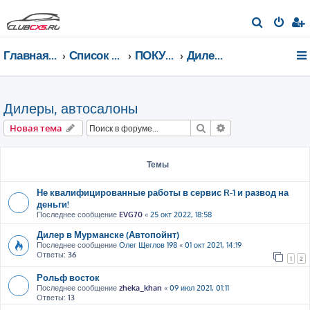
П
о
Главная страница
Список форумов
ПОКУПКА MAZDA CX-5
Дилеры, автосалоны
и
с
к
Дилеры, автосалоны
Поиск
Расширенный пои
Новая тема
Темы
Не квалифицированные работы в сервис R-1 и развод на
деньги!
Последнее сообщение
EVG70
«
25 окт 2022, 18:58
Дилер в Мурманске (Автопойнт)
Последнее сообщение
Олег Щеглов 198
«
01 окт 2021, 14:19
Ответы:
36
1
2
Рольф восток
Последнее сообщение
zheka_khan
«
09 июл 2021, 01:11
Ответы:
13