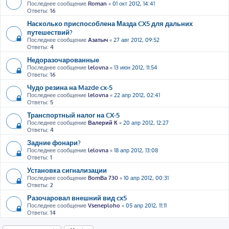
Последнее сообщение
Roman
«
01 окт 2012, 14:41
Ответы:
16
Насколько приспособлена Мазда CX5 для дальних
путешествий?
Последнее сообщение
Азатыч
«
27 авг 2012, 09:52
Ответы:
4
Недоразочарованные
Последнее сообщение
lelovna
«
13 июн 2012, 11:54
Ответы:
16
Чудо резина на Mazde cx-5
Последнее сообщение
lelovna
«
22 апр 2012, 02:41
Ответы:
5
Транспортный налог на CX-5
Последнее сообщение
Валерий К
«
20 апр 2012, 12:27
Ответы:
4
Задние фонари?
Последнее сообщение
lelovna
«
18 апр 2012, 13:08
Ответы:
1
Установка сигнализации
Последнее сообщение
BomBa 730
«
10 апр 2012, 00:31
Ответы:
2
Разочаровал внешний вид cx5
Последнее сообщение
Vseneploho
«
05 апр 2012, 11:11
Ответы:
14