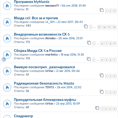
Программа MyMazda
Последнее сообщение
михаил71
«
06 сен 2018, 01:40
Ответы:
51
1
2
3
Мазда cx5. Все за и против
Последнее сообщение
vk_001
«
22 июл 2017, 00:43
Ответы:
343
1
…
15
16
17
18
Внедорожные возможности СХ-5
Последнее сообщение
Almaku
«
20 июн 2016, 23:01
Ответы:
172
1
…
6
7
8
9
Сборка Мазда СХ-5 в России
Последнее сообщение
mar4ello
«
18 мар 2016, 13:30
Ответы:
133
1
…
4
5
6
7
Вживую посмотрел , разочаровался
Последнее сообщение
UrVas
«
21 авг 2015, 00:46
Ответы:
47
1
2
3
Радиационная безопасность Mazda
Последнее сообщение
TDV72
«
26 ноя 2014, 22:02
Ответы:
56
1
2
3
Принудительная блокировка муфты
Последнее сообщение
UrVas
«
23 апр 2013, 10:09
Ответы:
69
1
2
3
4
Спидометр