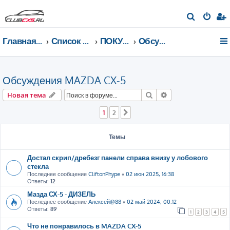
П
о
Главная страница
Список форумов
ПОКУПКА MAZDA CX-5
Обсуждения MAZDA CX-5
и
с
к
Обсуждения MAZDA CX-5
Поиск
Расширенный пои
Новая тема
1
2
След.
Темы
Достал скрип/дребезг панели справа внизу у лобового
стекла
Последнее сообщение
CliftonPhype
«
02 июн 2025, 16:38
Ответы:
12
Мазда СХ-5 - ДИЗЕЛЬ
Последнее сообщение
Алексей@88
«
02 май 2024, 00:12
Ответы:
89
1
2
3
4
5
Что не понравилось в MAZDA CX-5