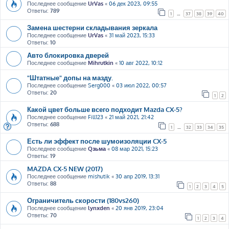
Последнее сообщение
UrVas
«
06 дек 2023, 09:55
Ответы:
789
1
…
37
38
39
40
Замена шестерни складывания зеркала
Последнее сообщение
UrVas
«
31 май 2023, 15:33
Ответы:
10
Авто блокировка дверей
Последнее сообщение
Mihrutkin
«
10 авг 2022, 10:12
"Штатные" допы на мазду.
Последнее сообщение
Serg000
«
03 июл 2022, 00:57
Ответы:
20
1
2
Какой цвет больше всего подходит Mazda CX-5?
Последнее сообщение
Fill123
«
21 май 2021, 21:42
Ответы:
688
1
…
32
33
34
35
Есть ли эффект после шумоизоляции CX-5
Последнее сообщение
Qзьма
«
08 мар 2021, 15:23
Ответы:
19
MAZDA CX-5 NEW (2017)
Последнее сообщение
mishutik
«
30 апр 2019, 13:31
Ответы:
88
1
2
3
4
5
Ограничитель скорости (180vs260)
Последнее сообщение
lynxden
«
20 янв 2019, 23:04
Ответы:
70
1
2
3
4