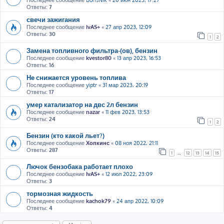
Последнее сообщение
BorisNik
«
20 июн 2023, 17:27
Ответы:
7
свечи зажигания
Последнее сообщение
IvAS+
«
27 апр 2023, 12:09
Ответы:
30
1
2
Замена топливного фильтра-(ов), бензин
Последнее сообщение
kvestor80
«
13 апр 2023, 16:53
Ответы:
16
Не снижается уровень топлива
Последнее сообщение
yiptr
«
31 мар 2023, 20:19
Ответы:
17
умер катализатор на двс 2л бензин
Последнее сообщение
nazar
«
11 фев 2023, 13:53
Ответы:
24
1
2
Бензин (кто какой льет?)
Последнее сообщение
Хопкинс
«
08 ноя 2022, 21:11
Ответы:
287
1
…
12
13
14
15
Лючок бензобака работает плохо
Последнее сообщение
IvAS+
«
12 июл 2022, 23:09
Ответы:
3
тормозная жидкость
Последнее сообщение
kachok79
«
24 апр 2022, 10:09
Ответы:
4