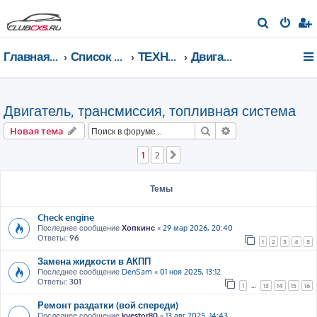
П
о
Главная страница
Список форумов
ТЕХНИЧЕСКИЙ РАЗДЕЛ
Двигатель, трансмиссия, топливная система
и
с
к
Двигатель, трансмиссия, топливная система
Поиск
Расширенный пои
Новая тема
1
2
След.
Темы
Check engine
Последнее сообщение
Хопкинс
«
29 мар 2026, 20:40
Ответы:
96
1
2
3
4
5
Замена жидкости в АКПП
Последнее сообщение
DenSam
«
01 ноя 2025, 13:12
Ответы:
301
1
…
13
14
15
16
Ремонт раздатки (вой спереди)
Последнее сообщение
kvestor80
«
13 авг 2025, 14:43