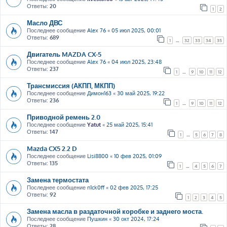
Ответы:
20
1
2
Масло ДВС
Последнее сообщение
Alex 76
«
05 июл 2025, 00:01
Ответы:
689
1
…
32
33
34
35
Двигатель MAZDA CX-5
Последнее сообщение
Alex 76
«
04 июл 2025, 23:48
Ответы:
237
1
…
9
10
11
12
Трансмиссия (АКПП, МКПП)
Последнее сообщение
Димон163
«
30 май 2025, 19:22
Ответы:
236
1
…
9
10
11
12
Приводной ремень 2.0
Последнее сообщение
Yatut
«
25 май 2025, 15:41
Ответы:
147
1
…
5
6
7
8
Mazda CX5 2.2 D
Последнее сообщение
Lisi8800
«
10 фев 2025, 01:09
Ответы:
135
1
…
4
5
6
7
Замена термостата
Последнее сообщение
n1ck0ff
«
02 фев 2025, 17:25
Ответы:
92
1
2
3
4
5
Замена масла в раздаточной коробке и заднего моста.
Последнее сообщение
Пушкин
«
30 окт 2024, 17:24
Ответы:
28