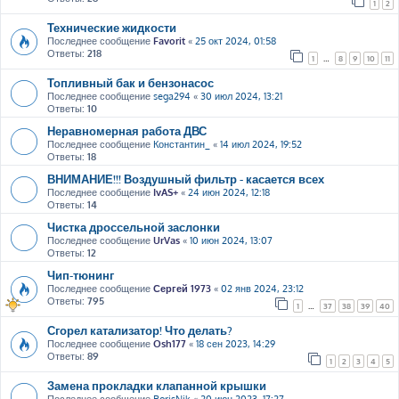
1
2
Технические жидкости
Последнее сообщение
Favorit
«
25 окт 2024, 01:58
Ответы:
218
1
…
8
9
10
11
Топливный бак и бензонасос
Последнее сообщение
sega294
«
30 июл 2024, 13:21
Ответы:
10
Неравномерная работа ДВС
Последнее сообщение
Константин_
«
14 июл 2024, 19:52
Ответы:
18
ВНИМАНИЕ!!! Воздушный фильтр - касается всех
Последнее сообщение
IvAS+
«
24 июн 2024, 12:18
Ответы:
14
Чистка дроссельной заслонки
Последнее сообщение
UrVas
«
10 июн 2024, 13:07
Ответы:
12
Чип-тюнинг
Последнее сообщение
Сергей 1973
«
02 янв 2024, 23:12
Ответы:
795
1
…
37
38
39
40
Сгорел катализатор! Что делать?
Последнее сообщение
Osh177
«
18 сен 2023, 14:29
Ответы:
89
1
2
3
4
5
Замена прокладки клапанной крышки