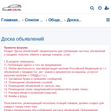
П
о
Главная страница
Список форумов
Общение на любые темы
Доска объявлений
и
с
к
Доска объявлений
Правила форума
Раздел "Доска объявлений" предназначен для публикации частных объявлений
о продаже, покупке, обмене и аренде товаров, услуг.
1. В разделе запрещены:
1.1. Публикация одного и того же предложения.
1.2. Любая деятельность, противоречащая законам Российской Федерации (в т.ч.
объявления о продаже гос. рег. знаков и документов на машины, услуги в
решении проблем с ГИБДД и т.п.);
1.3. Заглавные буквы в названиях сообщений;
1.4. Размещение объявления ссылкой;
1.5. Размещение объявлений от третьих лиц;
1.6. Размещение своих предложений/потребностей в чужих темах;
1.7. Реклама явная и косвенная (скрытая);
1.8. Флейм и флуд.
Пользователь, размещающий несколько позиций товаров, должен создать для
каждого товара свою тему.
Раздел предназначен для публикации частных объявлений. Предложения