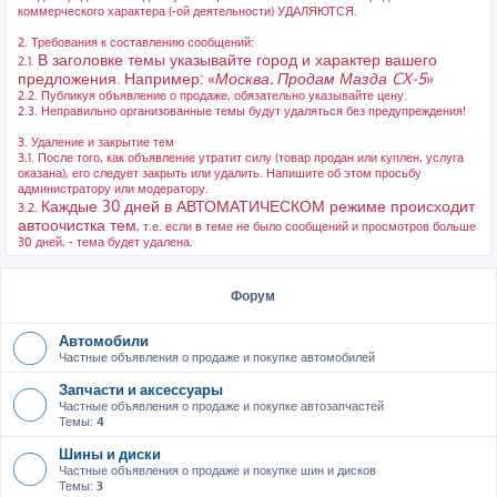
коммерческого характера (-ой деятельности) УДАЛЯЮТСЯ.
2. Требования к составлению сообщений:
В заголовке темы указывайте город и характер вашего
2.1.
предложения. Например: «
Москва. Продам Мазда CX-5
»
2.2. Публикуя объявление о продаже, обязательно указывайте цену.
2.3. Неправильно организованные темы будут удаляться без предупреждения!
3. Удаление и закрытие тем
3.1. После того, как объявление утратит силу (товар продан или куплен, услуга
оказана), его следует закрыть или удалить. Напишите об этом просьбу
администратору или модератору.
Каждые 30 дней в АВТОМАТИЧЕСКОМ режиме происходит
3.2.
автоочистка тем
, т.е. если в теме не было сообщений и просмотров больше
30 дней, - тема будет удалена.
Форум
Автомобили
Частные объявления о продаже и покупке автомобилей
Запчасти и аксессуары
Частные объявления о продаже и покупке автозапчастей
Темы:
4
Шины и диски
Частные объявления о продаже и покупке шин и дисков
Темы:
3