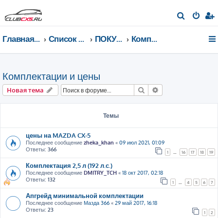
П
о
Главная страница
Список форумов
ПОКУПКА MAZDA CX-5
Комплектации и цены
и
с
к
Комплектации и цены
Поиск
Расширенный пои
Новая тема
Темы
цены на MAZDA CX-5
Последнее сообщение
zheka_khan
«
09 июл 2021, 01:09
Ответы:
366
1
…
16
17
18
19
Комплектация 2,5 л (192 л.с.)
Последнее сообщение
DMITRY_TCH
«
18 окт 2017, 02:18
Ответы:
132
1
…
4
5
6
7
Апгрейд минимальной комплектации
Последнее сообщение
Мазда 366
«
29 май 2017, 16:18
Ответы:
23
1
2