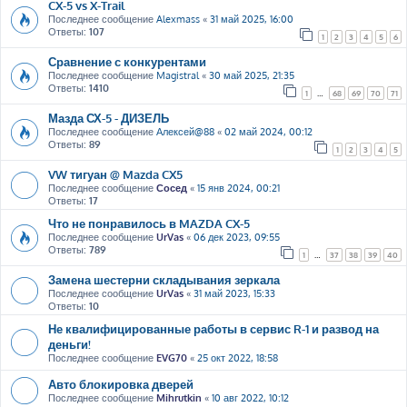
CX-5 vs X-Trail
Последнее сообщение
Alexmass
«
31 май 2025, 16:00
Ответы:
107
1
2
3
4
5
6
Сравнение с конкурентами
Последнее сообщение
Magistral
«
30 май 2025, 21:35
Ответы:
1410
1
…
68
69
70
71
Мазда СХ-5 - ДИЗЕЛЬ
Последнее сообщение
Алексей@88
«
02 май 2024, 00:12
Ответы:
89
1
2
3
4
5
VW тигуан @ Mazda CX5
Последнее сообщение
Сосед
«
15 янв 2024, 00:21
Ответы:
17
Что не понравилось в MAZDA CX-5
Последнее сообщение
UrVas
«
06 дек 2023, 09:55
Ответы:
789
1
…
37
38
39
40
Замена шестерни складывания зеркала
Последнее сообщение
UrVas
«
31 май 2023, 15:33
Ответы:
10
Не квалифицированные работы в сервис R-1 и развод на
деньги!
Последнее сообщение
EVG70
«
25 окт 2022, 18:58
Авто блокировка дверей
Последнее сообщение
Mihrutkin
«
10 авг 2022, 10:12