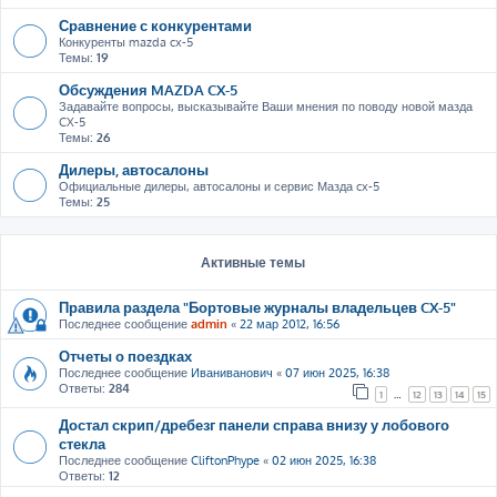
Сравнение с конкурентами
Конкуренты mazda cx-5
Темы:
19
Обсуждения MAZDA CX-5
Задавайте вопросы, высказывайте Ваши мнения по поводу новой мазда
CX-5
Темы:
26
Дилеры, автосалоны
Официальные дилеры, автосалоны и сервис Мазда cx-5
Темы:
25
Активные темы
Правила раздела "Бортовые журналы владельцев CX-5"
Последнее сообщение
admin
«
22 мар 2012, 16:56
Отчеты о поездках
Последнее сообщение
Иваниванович
«
07 июн 2025, 16:38
Ответы:
284
1
…
12
13
14
15
Достал скрип/дребезг панели справа внизу у лобового
стекла
Последнее сообщение
CliftonPhype
«
02 июн 2025, 16:38
Ответы:
12