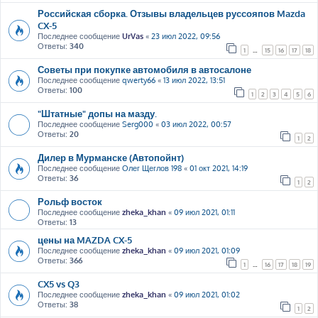
Российская сборка. Отзывы владельцев руссояпов Mazda
CX-5
Последнее сообщение
UrVas
«
23 июл 2022, 09:56
Ответы:
340
1
…
15
16
17
18
Советы при покупке автомобиля в автосалоне
Последнее сообщение
qwerty66
«
13 июл 2022, 13:51
Ответы:
100
1
2
3
4
5
6
"Штатные" допы на мазду.
Последнее сообщение
Serg000
«
03 июл 2022, 00:57
Ответы:
20
1
2
Дилер в Мурманске (Автопойнт)
Последнее сообщение
Олег Щеглов 198
«
01 окт 2021, 14:19
Ответы:
36
1
2
Рольф восток
Последнее сообщение
zheka_khan
«
09 июл 2021, 01:11
Ответы:
13
цены на MAZDA CX-5
Последнее сообщение
zheka_khan
«
09 июл 2021, 01:09
Ответы:
366
1
…
16
17
18
19
CX5 vs Q3
Последнее сообщение
zheka_khan
«
09 июл 2021, 01:02
Ответы:
38
1
2