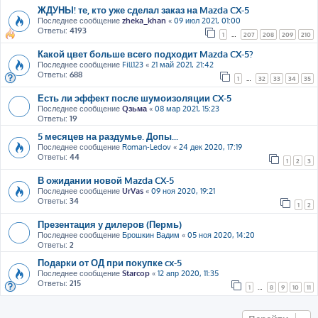
ЖДУНЫ! те, кто уже сделал заказ на Mazda CX-5
Последнее сообщение
zheka_khan
«
09 июл 2021, 01:00
Ответы:
4193
1
…
207
208
209
210
Какой цвет больше всего подходит Mazda CX-5?
Последнее сообщение
Fill123
«
21 май 2021, 21:42
Ответы:
688
1
…
32
33
34
35
Есть ли эффект после шумоизоляции CX-5
Последнее сообщение
Qзьма
«
08 мар 2021, 15:23
Ответы:
19
5 месяцев на раздумье. Допы...
Последнее сообщение
Roman-Ledov
«
24 дек 2020, 17:19
Ответы:
44
1
2
3
В ожидании новой Mazda CX-5
Последнее сообщение
UrVas
«
09 ноя 2020, 19:21
Ответы:
34
1
2
Презентация у дилеров (Пермь)
Последнее сообщение
Брошкин Вадим
«
05 ноя 2020, 14:20
Ответы:
2
Подарки от ОД при покупке cx-5
Последнее сообщение
Starcop
«
12 апр 2020, 11:35
Ответы:
215
1
…
8
9
10
11