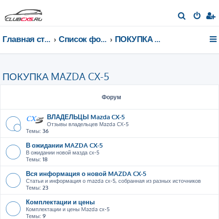
П
о
Главная страница
Список форумов
ПОКУПКА MAZDA CX-5
и
с
к
ПОКУПКА MAZDA CX-5
Форум
ВЛАДЕЛЬЦЫ Mazda CX-5
Отзывы владельцев Мazda CX-5
Темы:
36
В ожидании MAZDA CX-5
В ожидании новой мазда cx-5
Темы:
18
Вся информация о новой MAZDA CX-5
Статьи и информация о mazda cx-5, собранная из разных источников
Темы:
23
Комплектации и цены
Комплектации и цены Mazda cx-5
Темы:
9