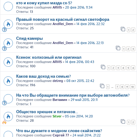
кто и кому купил мазда сх-5?
Последнее сообщение
ARVIS
«
20 фев 2016, 11:34
Ответы:
13
Правый поворот на красный сигнал светофора
Последнее сообщение
AndRei_Dem
«
14 фев 2016, 22:32
Ответы:
25
1
2
Спид-камеры
Последнее сообщение
AndRei_Dem
«
14 фев 2016, 22:13
Ответы:
41
1
2
3
Ксенон: колхозный или оригинал
Последнее сообщение
ARVIS
«
14 фев 2016, 00:43
Ответы:
100
1
2
3
4
5
6
Каков ваш доход на семью?
Последнее сообщение
delreg
«
08 окт 2015, 22:42
Ответы:
196
1
…
7
8
9
10
На что Вы обращаете внимание при выборе автомобиля?
Последнее сообщение
Витамин
«
29 май 2015, 20:11
Ответы:
1
Общество хрюшек и пятачков...
Последнее сообщение
Silver
«
05 сен 2014, 14:20
Ответы:
28
1
2
Что вы думаете о модном слове скайэктив?
Последнее сообщение
Сергей 77
«
24 май 2014, 21:22