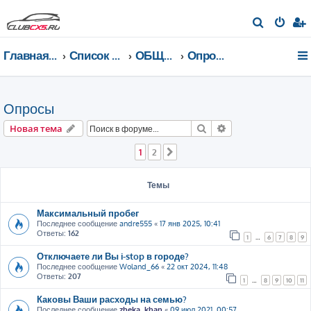
П
о
Главная страница
Список форумов
ОБЩАЯ ИНФОРМАЦИЯ
Опросы
и
с
к
Опросы
Поиск
Расширенный пои
Новая тема
1
2
След.
Темы
Максимальный пробег
Последнее сообщение
andre555
«
17 янв 2025, 10:41
Ответы:
162
1
…
6
7
8
9
Отключаете ли Вы i-stop в городе?
Последнее сообщение
Woland_66
«
22 окт 2024, 11:48
Ответы:
207
1
…
8
9
10
11
Каковы Ваши расходы на семью?
Последнее сообщение
zheka_khan
«
09 июл 2021, 00:57