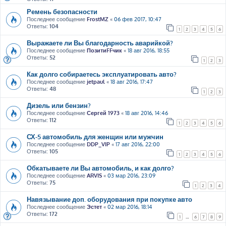
Ремень безопасности
Последнее сообщение
FrostMZ
«
06 фев 2017, 10:47
Ответы:
104
1
2
3
4
5
6
Выражаете ли Вы благодарность аварийкой?
Последнее сообщение
ПозитиFFчик
«
18 авг 2016, 18:55
Ответы:
52
1
2
3
Как долго собираетесь эксплуатировать авто?
Последнее сообщение
jetpaul
«
18 авг 2016, 17:47
Ответы:
48
1
2
3
Дизель или бензин?
Последнее сообщение
Сергей 1973
«
18 авг 2016, 14:46
Ответы:
112
1
2
3
4
5
6
СХ-5 автомобиль для женщин или мужчин
Последнее сообщение
DDP_VIP
«
17 авг 2016, 22:00
Ответы:
105
1
2
3
4
5
6
Обкатываете ли Вы автомобиль, и как долго?
Последнее сообщение
ARVIS
«
03 мар 2016, 23:09
Ответы:
75
1
2
3
4
Навязывание доп. оборудования при покупке авто
Последнее сообщение
Эстет
«
02 мар 2016, 18:14
Ответы:
172
1
…
6
7
8
9