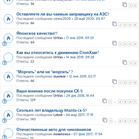
Ответы:
36
1
2
Оставляете ли вы чаевые заправщику на АЗС?
Последнее сообщение
corew2020
«
28 май 2020, 05:47
Ответы:
66
1
2
3
4
Японское качество!?
Последнее сообщение
UrVas
«
17 янв 2019, 09:33
Ответы:
64
1
2
3
4
Как вы относитесь к движению СтопХам?
Последнее сообщение
UrVas
«
14 янв 2019, 09:28
Ответы:
22
1
2
"Моргать" или не "моргать" ?
Последнее сообщение
slavwar
«
12 янв 2019, 02:17
Ответы:
66
1
2
3
4
Ваше мнение после покупки СХ-5
Последнее сообщение
UrVas
«
24 дек 2018, 14:44
Ответы:
129
1
…
4
5
6
7
Сколько лет владельцу Mazda cx-5?
Последнее сообщение
Leks8
«
06 мар 2017, 17:19
Ответы:
143
1
…
5
6
7
8
Отечественные авто для чиновников
Последнее сообщение
помпохоз
«
07 фев 2017, 17:54
Ответы:
17