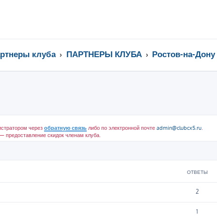
ртнеры клуба
ПАРТНЕРЫ КЛУБА
Ростов-на-Дону
истратором через
обратную связь
либо по электронной почте
admin@clubcx5.ru
.
 предоставление скидок членам клуба.
ширенный поиск
ОТВЕТЫ
2
1