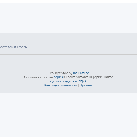
ателей и 1 гость
ProLight Style by
Ian Bradley
Создано на основе
phpBB
® Forum Software © phpBB Limited
Русская поддержка phpBB
Конфиденциальность
|
Правила