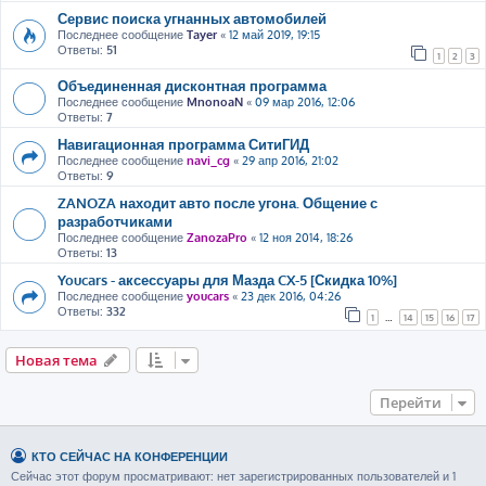
Сервис поиска угнанных автомобилей
Последнее сообщение
Tayer
«
12 май 2019, 19:15
Ответы:
51
1
2
3
Объединенная дисконтная программа
Последнее сообщение
MnonoaN
«
09 мар 2016, 12:06
Ответы:
7
Навигационная программа СитиГИД
Последнее сообщение
navi_cg
«
29 апр 2016, 21:02
Ответы:
9
ZANOZA находит авто после угона. Общение с
разработчиками
Последнее сообщение
ZanozaPro
«
12 ноя 2014, 18:26
Ответы:
13
Youcars - аксессуары для Мазда CX-5 [Скидка 10%]
Последнее сообщение
youcars
«
23 дек 2016, 04:26
Ответы:
332
1
…
14
15
16
17
Новая тема
Перейти
КТО СЕЙЧАС НА КОНФЕРЕНЦИИ
Сейчас этот форум просматривают: нет зарегистрированных пользователей и 1