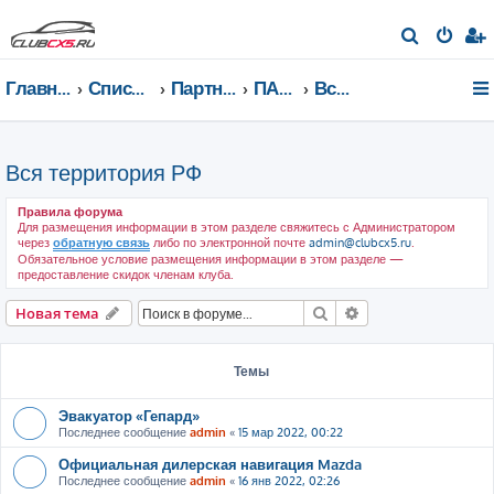
П
о
Главная страница
Список форумов
Партнеры клуба
ПАРТНЕРЫ КЛУБА
Вся территория РФ
и
с
к
Вся территория РФ
Правила форума
Для размещения информации в этом разделе свяжитесь с Администратором
через
обратную связь
либо по электронной почте
admin@clubcx5.ru
.
Обязательное условие размещения информации в этом разделе —
предоставление скидок членам клуба.
Поиск
Расширенный пои
Новая тема
Темы
Эвакуатор «Гепард»
Последнее сообщение
admin
«
15 мар 2022, 00:22
Официальная дилерская навигация Mazda
Последнее сообщение
admin
«
16 янв 2022, 02:26