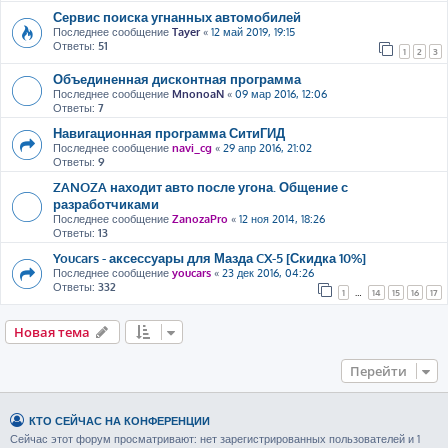
Сервис поиска угнанных автомобилей
Последнее сообщение
Tayer
«
12 май 2019, 19:15
Ответы:
51
1
2
3
Объединенная дисконтная программа
Последнее сообщение
MnonoaN
«
09 мар 2016, 12:06
Ответы:
7
Навигационная программа СитиГИД
Последнее сообщение
navi_cg
«
29 апр 2016, 21:02
Ответы:
9
ZANOZA находит авто после угона. Общение с
разработчиками
Последнее сообщение
ZanozaPro
«
12 ноя 2014, 18:26
Ответы:
13
Youcars - аксессуары для Мазда CX-5 [Скидка 10%]
Последнее сообщение
youcars
«
23 дек 2016, 04:26
Ответы:
332
1
…
14
15
16
17
Новая тема
Перейти
КТО СЕЙЧАС НА КОНФЕРЕНЦИИ
Сейчас этот форум просматривают: нет зарегистрированных пользователей и 1