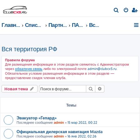
П
о
Главная страница
Список форумов
Партнеры клуба
ПАРТНЕРЫ КЛУБА
Вся территория РФ
и
с
к
Вся территория РФ
Правила форума
Для размещения информации в этом разделе свяжитесь с Администратором
через
обратную связь
либо по электронной почте
admin@clubcx5.ru
.
Обязательное условие размещения информации в этом разделе —
предоставление скидок членам клуба.
Поиск
Расширенный пои
Новая тема
Темы
Эвакуатор «Гепард»
Последнее сообщение
admin
«
15 мар 2022, 00:22
Официальная дилерская навигация Mazda
Последнее сообщение
admin
«
16 янв 2022, 02:26