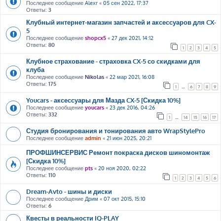
Последнее сообщение
Alexr
«
05 сен 2022, 17:37
Ответы:
3
Клубный интернет-магазин запчастей и аксессуаров для CX-
5
Последнее сообщение
shopcx5
«
27 дек 2021, 14:12
Ответы:
80
1
2
3
4
5
Клубное страхование - страховка CX-5 со скидками для
клуба
Последнее сообщение
Nikolas
«
22 мар 2021, 16:08
Ответы:
175
1
…
6
7
8
9
Youcars - аксессуары для Мазда CX-5 [Скидка 10%]
Последнее сообщение
youcars
«
23 дек 2016, 04:26
Ответы:
332
1
…
14
15
16
17
Студия бронирования и тонирования авто WrapStylePro
Последнее сообщение
admin
«
21 июн 2025, 20:21
ПРОФШИНСЕРВИС Ремонт покраска дисков шиномонтаж
[Скидка 10%]
Последнее сообщение
pts
«
20 ноя 2020, 02:22
Ответы:
110
1
2
3
4
5
6
Dream-Avto - шины и диски
Последнее сообщение
Дрим
«
07 окт 2015, 15:10
Ответы:
6
Квесты в реальности IQ-PLAY