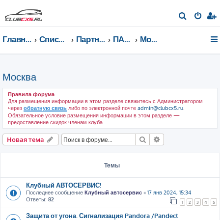
П
о
Главная страница
Список форумов
Партнеры клуба
ПАРТНЕРЫ КЛУБА
Москва
и
с
к
Москва
Правила форума
Для размещения информации в этом разделе свяжитесь с Администратором
через
обратную связь
либо по электронной почте
admin@clubcx5.ru
.
Обязательное условие размещения информации в этом разделе —
предоставление скидок членам клуба.
Поиск
Расширенный пои
Новая тема
Темы
Клубный АВТОСЕРВИС!
Последнее сообщение
Клубный автосервис
«
17 янв 2024, 15:34
Ответы:
82
1
2
3
4
5
Защита от угона. Сигнализация Pandora /Pandect