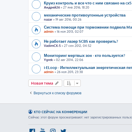
Круиз контроль и все что с ним связано на cx5
Андрей26
»
27 янв 2016, 18:20
механические противоугонные устройства
nazar
»
19 авг 2016, 00:26
Система помощи при торможении подвела Maz
admin
»
16 ноя 2013, 02:07
Не работает лазер SCBS как проверить?
VadimCX-5
»
27 сен 2012, 04:52
Мониторинг мертвых зон - кто пользуется?
Ygrek
»
02 авг 2014, 22:06
i-ELoop - Интеллектуальная энергетическая пе
admin
»
26 ноя 2011, 23:38
Новая тема
Вернуться к списку форумов
КТО СЕЙЧАС НА КОНФЕРЕНЦИИ
Сейчас этот форум просматривают: нет зарегистрированных пользов