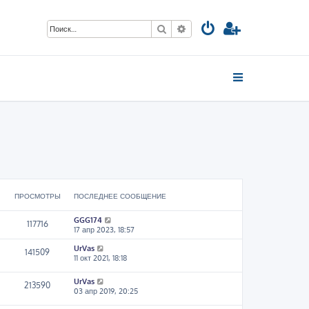
Поиск
Расширенный поиск
ПРОСМОТРЫ
ПОСЛЕДНЕЕ СООБЩЕНИЕ
GGG174
117716
17 апр 2023, 18:57
UrVas
141509
11 окт 2021, 18:18
UrVas
213590
03 апр 2019, 20:25