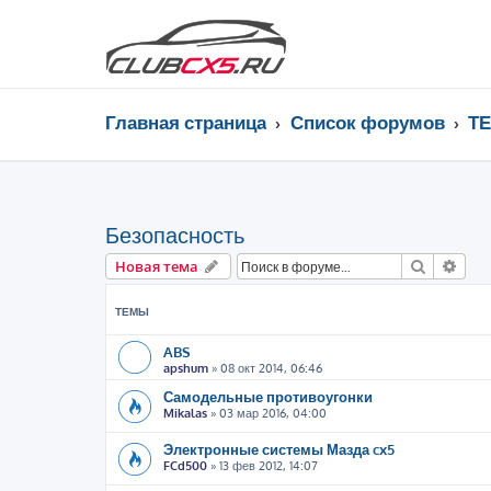
Главная страница
Список форумов
Т
Безопасность
Поиск
Рас
Новая тема
ТЕМЫ
ABS
apshum
»
08 окт 2014, 06:46
Самодельные противоугонки
Mikalas
»
03 мар 2016, 04:00
Электронные системы Мазда cx5
FCd500
»
13 фев 2012, 14:07