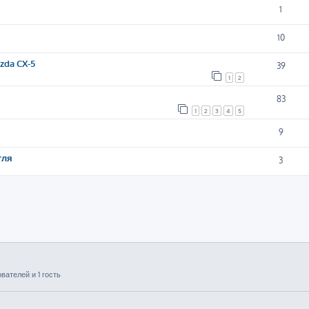
1
10
da CX-5
39
1
2
83
1
2
3
4
5
9
тля
3
ателей и 1 гость