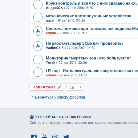
Круиз контроль и все что с ним связано на cx5
Андрей26
»
27 янв 2016, 18:20
механические противоугонные устройства
nazar
»
19 авг 2016, 00:26
Система помощи при торможении подвела Maz
admin
»
16 ноя 2013, 02:07
Не работает лазер SCBS как проверить?
VadimCX-5
»
27 сен 2012, 04:52
Мониторинг мертвых зон - кто пользуется?
Ygrek
»
02 авг 2014, 22:06
i-ELoop - Интеллектуальная энергетическая пе
admin
»
26 ноя 2011, 23:38
Новая тема
Вернуться к списку форумов
КТО СЕЙЧАС НА КОНФЕРЕНЦИИ
Сейчас этот форум просматривают: нет зарегистрированных пользов