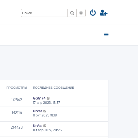
Поиск
Расширенный поиск
ПРОСМОТРЫ
ПОСЛЕДНЕЕ СООБЩЕНИЕ
GGG174
117862
17 апр 2023, 18:57
UrVas
142116
11 окт 2021, 18:18
UrVas
214423
03 апр 2019, 20:25