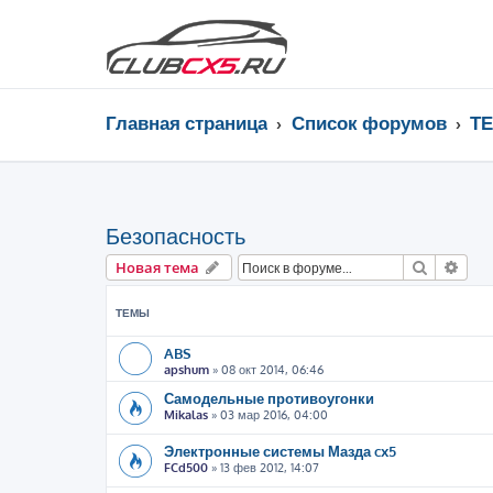
Главная страница
Список форумов
Т
Безопасность
Поиск
Рас
Новая тема
ТЕМЫ
ABS
apshum
»
08 окт 2014, 06:46
Самодельные противоугонки
Mikalas
»
03 мар 2016, 04:00
Электронные системы Мазда cx5
FCd500
»
13 фев 2012, 14:07