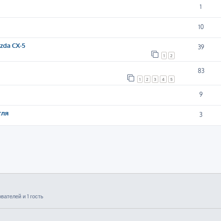
1
10
da CX-5
39
1
2
83
1
2
3
4
5
9
тля
3
ателей и 1 гость