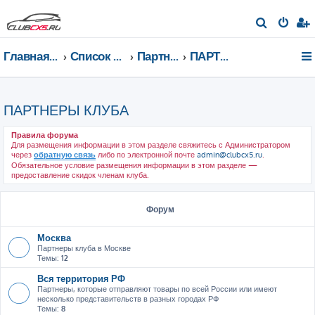
П
о
Главная страница
Список форумов
Партнеры клуба
ПАРТНЕРЫ КЛУБА
и
с
к
ПАРТНЕРЫ КЛУБА
Правила форума
Для размещения информации в этом разделе свяжитесь с Администратором
через
обратную связь
либо по электронной почте
admin@clubcx5.ru
.
Обязательное условие размещения информации в этом разделе —
предоставление скидок членам клуба.
Форум
Москва
Партнеры клуба в Москве
Темы:
12
Вся территория РФ
Партнеры, которые отправляют товары по всей России или имеют
несколько представительств в разных городах РФ
Темы:
8