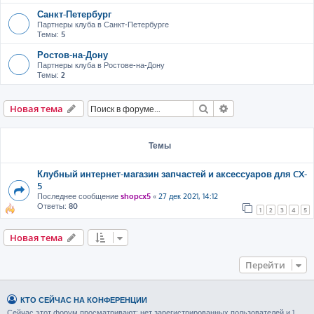
Санкт-Петербург
Партнеры клуба в Санкт-Петербурге
Темы:
5
Ростов-на-Дону
Партнеры клуба в Ростове-на-Дону
Темы:
2
Поиск
Расширенный пои
Новая тема
Темы
Клубный интернет-магазин запчастей и аксессуаров для CX-
5
Последнее сообщение
shopcx5
«
27 дек 2021, 14:12
Ответы:
80
1
2
3
4
5
Новая тема
Перейти
КТО СЕЙЧАС НА КОНФЕРЕНЦИИ
Сейчас этот форум просматривают: нет зарегистрированных пользователей и 1