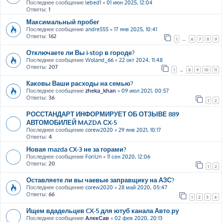
Последнее сообщение
lebed1
«
01 июн 2025, 12:04
Ответы:
1
Максимальный пробег
Последнее сообщение
andre555
«
17 янв 2025, 10:41
Ответы:
162
1
…
6
7
8
9
Отключаете ли Вы i-stop в городе?
Последнее сообщение
Woland_66
«
22 окт 2024, 11:48
Ответы:
207
1
…
8
9
10
11
Каковы Ваши расходы на семью?
Последнее сообщение
zheka_khan
«
09 июл 2021, 00:57
Ответы:
36
1
2
РОССТАНДАРТ ИНФОРМИРУЕТ ОБ ОТЗЫВЕ 889
АВТОМОБИЛЕЙ MAZDA СX-5
Последнее сообщение
corew2020
«
29 янв 2021, 10:17
Ответы:
4
Новая mazda CX-3 не за горами?
Последнее сообщение
ForiUn
«
11 сен 2020, 12:06
Ответы:
20
1
2
Оставляете ли вы чаевые заправщику на АЗС?
Последнее сообщение
corew2020
«
28 май 2020, 05:47
Ответы:
66
1
2
3
4
Ищем вдадельцев CX-5 для ютуб канала Авто.ру
Последнее сообщение
АлекСав
«
02 фев 2020, 20:13