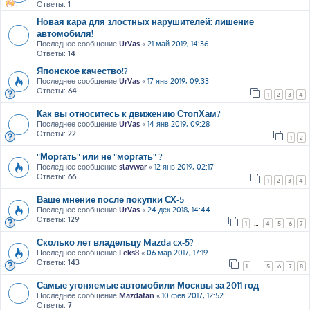
Ответы:
1
Новая кара для злостных нарушителей: лишение
автомобиля!
Последнее сообщение
UrVas
«
21 май 2019, 14:36
Ответы:
14
Японское качество!?
Последнее сообщение
UrVas
«
17 янв 2019, 09:33
Ответы:
64
1
2
3
4
Как вы относитесь к движению СтопХам?
Последнее сообщение
UrVas
«
14 янв 2019, 09:28
Ответы:
22
1
2
"Моргать" или не "моргать" ?
Последнее сообщение
slavwar
«
12 янв 2019, 02:17
Ответы:
66
1
2
3
4
Ваше мнение после покупки СХ-5
Последнее сообщение
UrVas
«
24 дек 2018, 14:44
Ответы:
129
1
…
4
5
6
7
Сколько лет владельцу Mazda cx-5?
Последнее сообщение
Leks8
«
06 мар 2017, 17:19
Ответы:
143
1
…
5
6
7
8
Самые угоняемые автомобили Москвы за 2011 год
Последнее сообщение
Mazdafan
«
10 фев 2017, 12:52
Ответы:
7