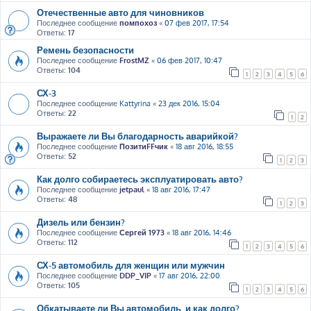
Отечественные авто для чиновников
Последнее сообщение
помпохоз
«
07 фев 2017, 17:54
Ответы:
17
Ремень безопасности
Последнее сообщение
FrostMZ
«
06 фев 2017, 10:47
Ответы:
104
1
2
3
4
5
6
СХ-3
Последнее сообщение
Kattyrina
«
23 дек 2016, 15:04
Ответы:
22
1
2
Выражаете ли Вы благодарность аварийкой?
Последнее сообщение
ПозитиFFчик
«
18 авг 2016, 18:55
Ответы:
52
1
2
3
Как долго собираетесь эксплуатировать авто?
Последнее сообщение
jetpaul
«
18 авг 2016, 17:47
Ответы:
48
1
2
3
Дизель или бензин?
Последнее сообщение
Сергей 1973
«
18 авг 2016, 14:46
Ответы:
112
1
2
3
4
5
6
СХ-5 автомобиль для женщин или мужчин
Последнее сообщение
DDP_VIP
«
17 авг 2016, 22:00
Ответы:
105
1
2
3
4
5
6
Обкатываете ли Вы автомобиль, и как долго?