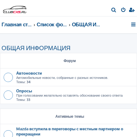
П
о
Главная страница
Список форумов
ОБЩАЯ ИНФОРМАЦИЯ
и
с
к
ОБЩАЯ ИНФОРМАЦИЯ
Форум
Автоновости
Автомобильные новости, собранные с разных источников.
Темы:
34
Опросы
При голосовании желательно оставлять обоснование своего ответа
Темы:
33
Активные темы
Mazda вступила в переговоры с местным партнером о
прекращени