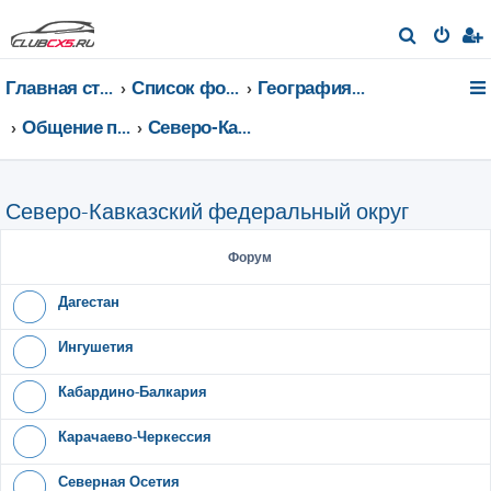
П
о
Главная страница
Список форумов
География Клуба CX-5 CLUB
и
с
Общение по регионам
Северо-Кавказский федеральный округ
к
Северо-Кавказский федеральный округ
Форум
Дагестан
Ингушетия
Кабардино-Балкария
Карачаево-Черкессия
Северная Осетия