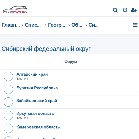
П
о
Главная страница
Список форумов
География Клуба CX-5 CLUB
Общение по регионам
Сибирский федеральный округ
и
с
к
Сибирский федеральный округ
Форум
Алтайский край
Темы:
1
Бурятия Республика
Забайкальский край
Иркутская область
Темы:
1
Кемеровская область