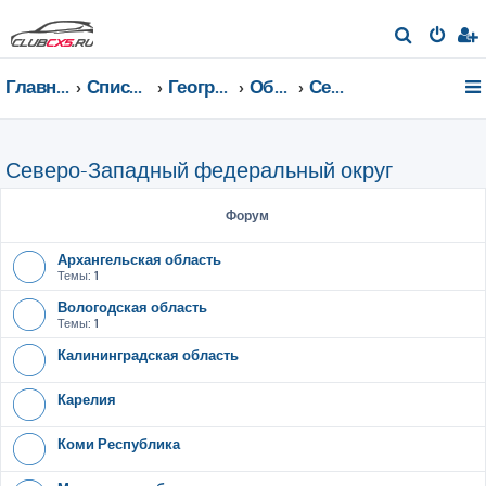
П
о
Главная страница
Список форумов
География Клуба CX-5 CLUB
Общение по регионам
Северо-Западный федеральный округ
и
с
к
Северо-Западный федеральный округ
Форум
Архангельская область
Темы:
1
Вологодская область
Темы:
1
Калининградская область
Карелия
Коми Республика