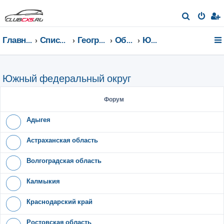
П
о
Главная страница
Список форумов
География Клуба CX-5 CLUB
Общение по регионам
Южный федеральный округ
и
с
к
Южный федеральный округ
Форум
Адыгея
Астраханская область
Волгоградская область
Калмыкия
Краснодарский край
Ростовская область