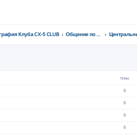
графия Клуба CX-5 CLUB
Общение по регионам
ТЕМЫ
0
0
0
0