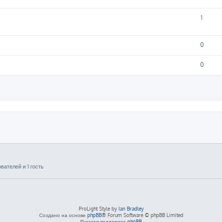
1
0
0
ширенный поиск
ателей и 1 гость
ProLight Style by
Ian Bradley
Создано на основе
phpBB
® Forum Software © phpBB Limited
Русская поддержка phpBB