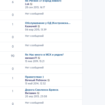
Re: Регион 37 (Город невест)
6
П
Luk
е
28 сен 2013, 16:17
р
Нет сообщений
е
0
й
т
Обслуживание у ОД (Костромска…
и
1
П
Казначей
к
е
06 мар 2015, 13:39
п
р
о
Нет сообщений
е
с
0
й
л
т
е
Нет сообщений
и
0
д
к
н
п
е
Re: Нас много в МСК и рядом?
о
90
м
П
михаил71
с
у
е
15 янв 2019, 15:21
л
с
р
е
о
Нет сообщений
е
0
д
о
й
н
б
т
е
щ
Приветствие :)
и
1
м
е
П
Вечный Ребенок
к
у
н
е
13 май 2014, 12:32
п
с
и
р
о
о
ю
Дорога Смоленск-Брянск.
е
с
1
о
П
Витамин
й
л
б
е
20 апр 2013, 23:08
т
е
щ
р
и
д
е
Нет сообщений
е
к
н
0
н