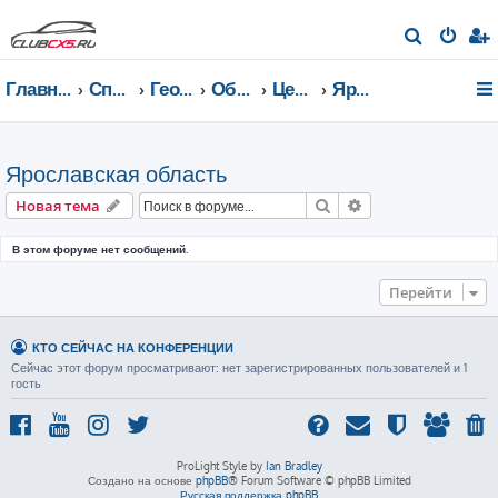
П
о
Главная страница
Список форумов
География Клуба CX-5 CLUB
Общение по регионам
Центральный федеральный округ
Ярославская область
и
с
к
Ярославская область
Поиск
Расширенный пои
Новая тема
В этом форуме нет сообщений.
Перейти
КТО СЕЙЧАС НА КОНФЕРЕНЦИИ
Сейчас этот форум просматривают: нет зарегистрированных пользователей и 1
гость
ProLight Style by
Ian Bradley
Создано на основе
phpBB
® Forum Software © phpBB Limited
Русская поддержка phpBB