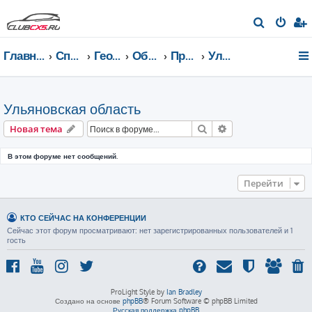
П
о
Главная страница
Список форумов
География Клуба CX-5 CLUB
Общение по регионам
Приволжский федеральный округ
Ульяновская область
и
с
к
Ульяновская область
Поиск
Расширенный пои
Новая тема
В этом форуме нет сообщений.
Перейти
КТО СЕЙЧАС НА КОНФЕРЕНЦИИ
Сейчас этот форум просматривают: нет зарегистрированных пользователей и 1
гость
ProLight Style by
Ian Bradley
Создано на основе
phpBB
® Forum Software © phpBB Limited
Русская поддержка phpBB