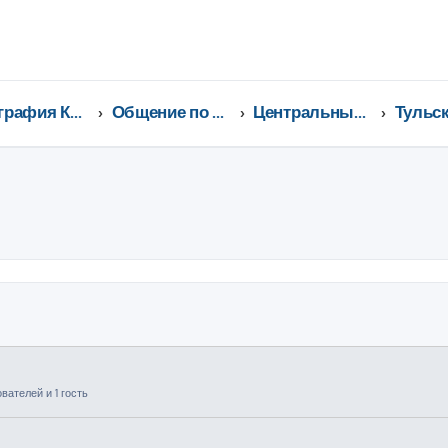
География Клуба CX-5 CLUB
Общение по регионам
Центральный федеральный округ
ширенный поиск
ателей и 1 гость