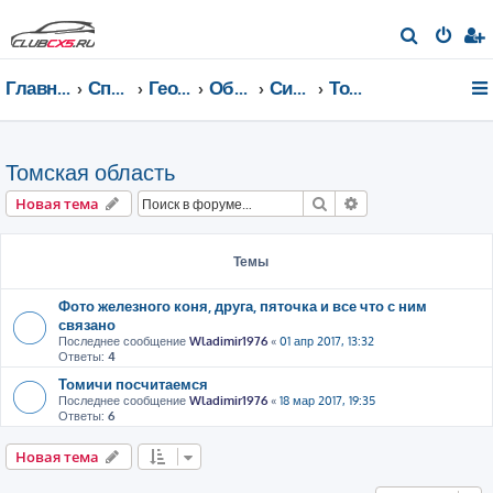
П
о
Главная страница
Список форумов
География Клуба CX-5 CLUB
Общение по регионам
Сибирский федеральный округ
Томская область
и
с
к
Томская область
Поиск
Расширенный пои
Новая тема
Темы
Фото железного коня, друга, пяточка и все что с ним
связано
Последнее сообщение
Wladimir1976
«
01 апр 2017, 13:32
Ответы:
4
Томичи посчитаемся
Последнее сообщение
Wladimir1976
«
18 мар 2017, 19:35
Ответы:
6
Новая тема