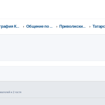
География Клуба CX-5 CLUB
Общение по регионам
Приволжский федеральный округ
Татарс
ширенный поиск
вателей и 2 гостя