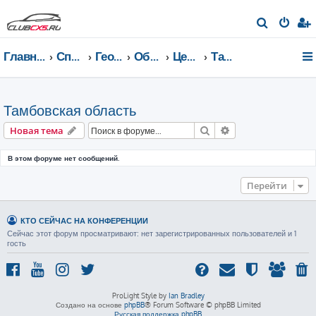
П
о
Главная страница
Список форумов
География Клуба CX-5 CLUB
Общение по регионам
Центральный федеральный округ
Тамбовская область
и
с
к
Тамбовская область
Поиск
Расширенный пои
Новая тема
В этом форуме нет сообщений.
Перейти
КТО СЕЙЧАС НА КОНФЕРЕНЦИИ
Сейчас этот форум просматривают: нет зарегистрированных пользователей и 1
гость
ProLight Style by
Ian Bradley
Создано на основе
phpBB
® Forum Software © phpBB Limited
Русская поддержка phpBB