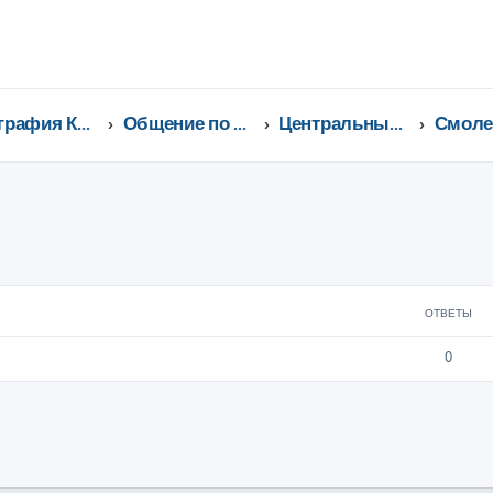
География Клуба CX-5 CLUB
Общение по регионам
Центральный федеральный округ
ширенный поиск
ОТВЕТЫ
0