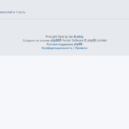
ателей и 1 гость
ProLight Style by
Ian Bradley
Создано на основе
phpBB
® Forum Software © phpBB Limited
Русская поддержка phpBB
Конфиденциальность
|
Правила