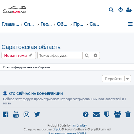
П
о
Главная страница
Список форумов
География Клуба CX-5 CLUB
Общение по регионам
Приволжский федеральный округ
Саратовская область
и
с
к
Саратовская область
Поиск
Расширенный пои
Новая тема
В этом форуме нет сообщений.
Перейти
КТО СЕЙЧАС НА КОНФЕРЕНЦИИ
Сейчас этот форум просматривают: нет зарегистрированных пользователей и 1
гость
ProLight Style by
Ian Bradley
Создано на основе
phpBB
® Forum Software © phpBB Limited
Русская поддержка phpBB