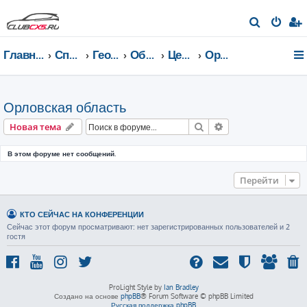
П
о
Главная страница
Список форумов
География Клуба CX-5 CLUB
Общение по регионам
Центральный федеральный округ
Орловская область
и
с
к
Орловская область
Поиск
Расширенный пои
Новая тема
В этом форуме нет сообщений.
Перейти
КТО СЕЙЧАС НА КОНФЕРЕНЦИИ
Сейчас этот форум просматривают: нет зарегистрированных пользователей и 2
гостя
ProLight Style by
Ian Bradley
Создано на основе
phpBB
® Forum Software © phpBB Limited
Русская поддержка phpBB