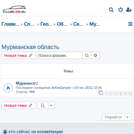
П
о
Главная страница
Список форумов
География Клуба CX-5 CLUB
Общение по регионам
Северо-Западный федеральный округ
Мурманская область
и
с
к
Мурманская область
Поиск
Расширенный пои
Новая тема
Темы
Мурманск!¡!
Последнее сообщение
AntonZaripov
«
03 окт 2022, 12:34
Ответы:
104
1
2
3
4
5
6
Новая тема
Перейти
КТО СЕЙЧАС НА КОНФЕРЕНЦИИ