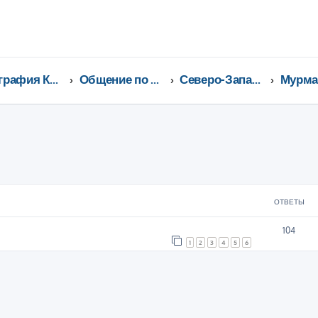
География Клуба CX-5 CLUB
Общение по регионам
Северо-Западный федеральный округ
ширенный поиск
ОТВЕТЫ
104
1
2
3
4
5
6