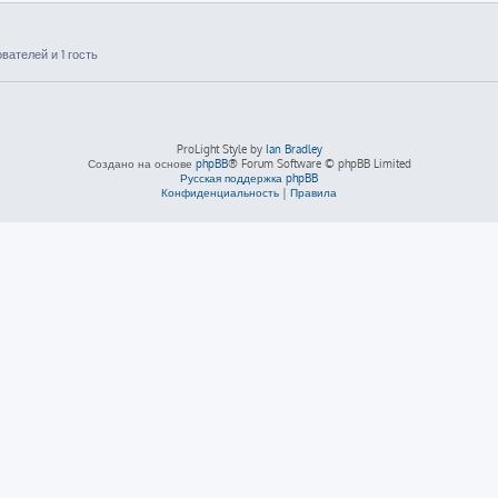
ателей и 1 гость
ProLight Style by
Ian Bradley
Создано на основе
phpBB
® Forum Software © phpBB Limited
Русская поддержка phpBB
Конфиденциальность
|
Правила