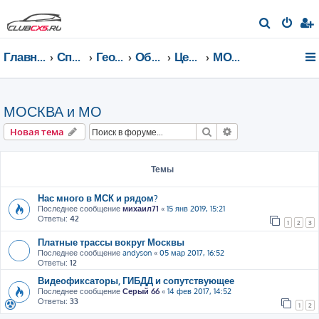
П
о
Главная страница
Список форумов
География Клуба CX-5 CLUB
Общение по регионам
Центральный федеральный округ
МОСКВА и МО
и
с
к
МОСКВА и МО
Поиск
Расширенный пои
Новая тема
Темы
Нас много в МСК и рядом?
Последнее сообщение
михаил71
«
15 янв 2019, 15:21
Ответы:
42
1
2
3
Платные трассы вокруг Москвы
Последнее сообщение
andyson
«
05 мар 2017, 16:52
Ответы:
12
Видеофиксаторы, ГИБДД и сопутствующее
Последнее сообщение
Серый 66
«
14 фев 2017, 14:52
Ответы:
33
1
2