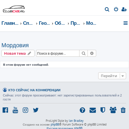
П
о
Главная страница
Список форумов
География Клуба CX-5 CLUB
Общение по регионам
Приволжский федеральный округ
Мордовия
и
с
к
Мордовия
Поиск
Расширенный пои
Новая тема
В этом форуме нет сообщений.
Перейти
КТО СЕЙЧАС НА КОНФЕРЕНЦИИ
Сейчас этот форум просматривают: нет зарегистрированных пользователей и 2
гостя
ProLight Style by
Ian Bradley
Создано на основе
phpBB
® Forum Software © phpBB Limited
Русская поддержка phpBB