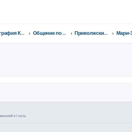
География Клуба CX-5 CLUB
Общение по регионам
Приволжский федеральный округ
Мари-
ширенный поиск
ателей и 1 гость