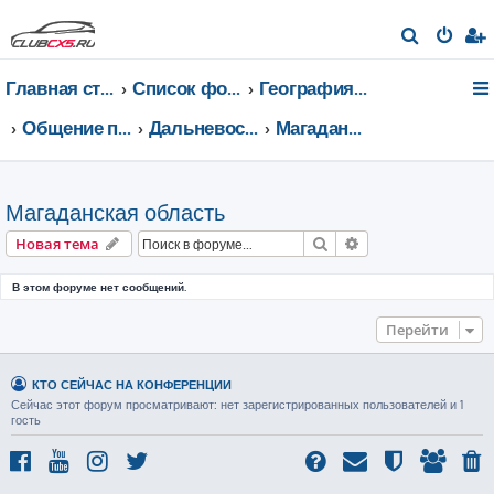
П
о
Главная страница
Список форумов
География Клуба CX-5 CLUB
и
с
Общение по регионам
Дальневосточный федеральный округ
Магаданская область
к
Магаданская область
Поиск
Расширенный пои
Новая тема
В этом форуме нет сообщений.
Перейти
КТО СЕЙЧАС НА КОНФЕРЕНЦИИ
Сейчас этот форум просматривают: нет зарегистрированных пользователей и 1
гость