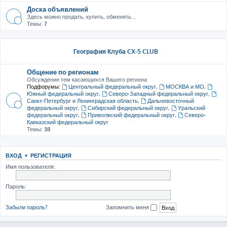
Доска объявлений
Здесь можно продать, купить, обменять...
Темы:
7
География Клуба CX-5 CLUB
Общение по регионам
Обсуждение тем касающихся Вашего региона
Подфорумы:
Центральный федеральный округ
,
МОСКВА и МО
,
Южный федеральный округ
,
Северо-Западный федеральный округ
,
Санкт-Петербург и Ленинградская область
,
Дальневосточный
федеральный округ
,
Сибирский федеральный округ
,
Уральский
федеральный округ
,
Приволжский федеральный округ
,
Северо-
Кавказский федеральный округ
Темы:
38
ВХОД
•
РЕГИСТРАЦИЯ
Имя пользователя:
Пароль:
Забыли пароль?
Запомнить меня