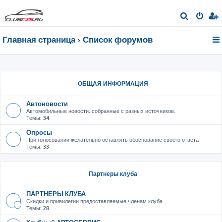
П
о
Главная страница
Список форумов
и
с
к
ОБЩАЯ ИНФОРМАЦИЯ
Автоновости
Автомобильные новости, собранные с разных источников.
Темы:
34
Опросы
При голосовании желательно оставлять обоснование своего ответа
Темы:
33
Партнеры клуба
ПАРТНЕРЫ КЛУБА
Скидки и привилегии предоставляемые членам клуба
Темы:
28