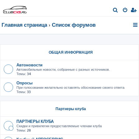
П
о
Главная страница
Список форумов
и
с
к
ОБЩАЯ ИНФОРМАЦИЯ
Автоновости
Автомобильные новости, собранные с разных источников.
Темы:
34
Опросы
При голосовании желательно оставлять обоснование своего ответа
Темы:
33
Партнеры клуба
ПАРТНЕРЫ КЛУБА
Скидки и привилегии предоставляемые членам клуба
Темы:
28