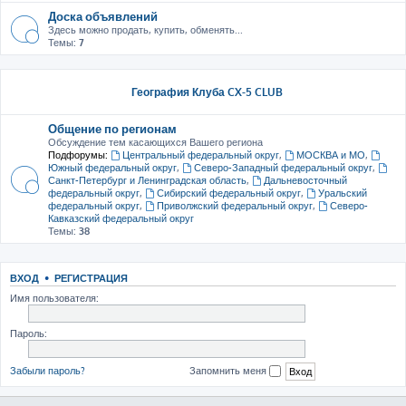
Доска объявлений
Здесь можно продать, купить, обменять...
Темы:
7
География Клуба CX-5 CLUB
Общение по регионам
Обсуждение тем касающихся Вашего региона
Подфорумы:
Центральный федеральный округ
,
МОСКВА и МО
,
Южный федеральный округ
,
Северо-Западный федеральный округ
,
Санкт-Петербург и Ленинградская область
,
Дальневосточный
федеральный округ
,
Сибирский федеральный округ
,
Уральский
федеральный округ
,
Приволжский федеральный округ
,
Северо-
Кавказский федеральный округ
Темы:
38
ВХОД
•
РЕГИСТРАЦИЯ
Имя пользователя:
Пароль:
Забыли пароль?
Запомнить меня