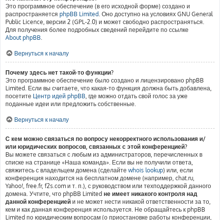
Это программное обеспечение (в его исходной форме) создано и
распространяется
phpBB Limited
. Оно доступно на условиях GNU General
Public Licence, версии 2 (GPL-2.0) и может свободно распространяться.
Для получения более подробных сведений перейдите по ссылке
About phpBB
.
Вернуться к началу
Почему здесь нет такой-то функции?
Это программное обеспечение было создано и лицензировано phpBB
Limited. Если вы считаете, что какая-то функция должна быть добавлена,
посетите
Центр идей phpBB
, где можно отдать свой голос за уже
поданные идеи или предложить собственные.
Вернуться к началу
С кем можно связаться по вопросу некорректного использования и/
или юридических вопросов, связанных с этой конференцией?
Вы можете связаться с любым из администраторов, перечисленных в
списке на странице «Наша команда». Если вы не получили ответа,
свяжитесь с владельцем домена (сделайте
whois lookup
) или, если
конференция находится на бесплатном домене (например, chat.ru,
Yahoo!, free.fr, f2s.com и т. п.), с руководством или техподдержкой данного
домена. Учтите, что phpBB Limited
не имеет никакого контроля над
данной конференцией
и не может нести никакой ответственности за то,
кем и как данная конференция используется. Не обращайтесь к phpBB
Limited по юридическим вопросам (о приостановке работы конференции,